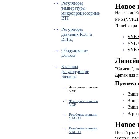
Регуляторы
Новое 
температуры
Новая линей
микропроцессорные
ВТР
PN6 (VVF21 
Линейка раз
Регуляторы
давления RDT и
VVF/V
ВРПД
VVF/V
VVF/V
Оборудование
Danfoss
Линейк
Клапаны
"Сименс", н
регулирующие
Δpmax для 
Siemens
Преимуще
Фланцевые клапаны
VVF
Выше
Выше
Фланцевые клапаны
VXF
Выше
Вариа
Резьбовые клапаны
VVG 41
Новое 
Резьбовые клапаны
VXG 41
Новый ряд к