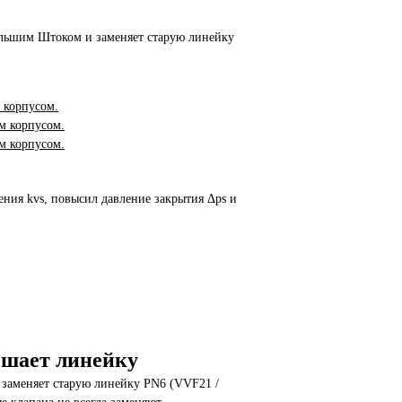
ольшим Штоком и заменяет старую линейку
 корпусом.
м корпусом.
м корпусом.
ения kvs, повысил давление закрытия Δps и
чшает линейку
заменяет старую линейку PN6 (VVF21 /