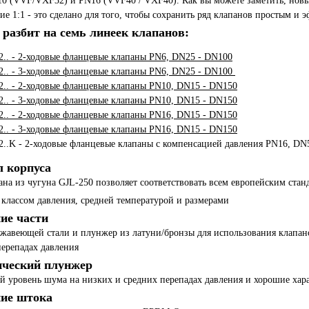
0 (VVF/VXF32) и PN16 (VVF40 / VXF40). Как вы можете заметить, новые
е 1:1 - это сделано для того, чтобы сохранить ряд клапанов простым и 
 разбит на семь линеек клапанов:
.. - 2-ходовые фланцевые клапаны PN6, DN25 - DN100
.. - 3-ходовые фланцевые клапаны PN6, DN25 - DN100
.. - 2-ходовые фланцевые клапаны PN10, DN15 - DN150
.. - 3-ходовые фланцевые клапаны PN10, DN15 - DN150
.. - 2-ходовые фланцевые клапаны PN16, DN15 - DN150
.. - 3-ходовые фланцевые клапаны PN16, DN15 - DN150
..K - 2-ходовые фланцевые клапаны с компенсацией давления PN16, DN
 корпуса
ана из чугуна GJL-250 позволяет соответствовать всем европейским стан
 классом давления, средней температурой и размерами
ие части
жавеющей стали и плунжер из латуни/бронзы для использования клапано
ерепадах давления
ческий плунжер
 уровень шума на низких и средних перепадах давления и хорошие хар
ние штока