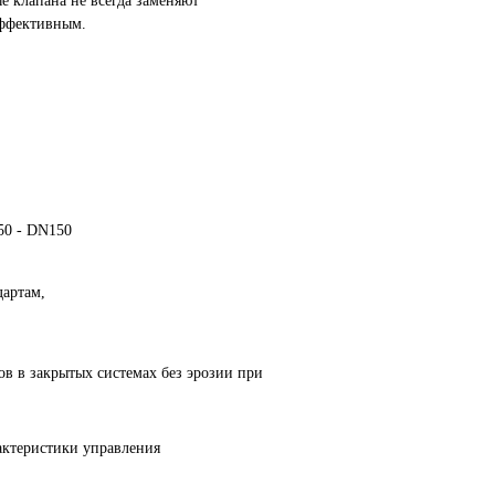
 клапана не всегда заменяют
эффективным.
50 - DN150
дартам,
в в закрытых системах без эрозии при
актеристики управления