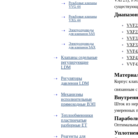
VXF21), PN1
Резьбовые клапаны
существующи
VVG 44
Диапазон
Резьбовые клапаны
VXG 44
VVF22
Электроприводы
VXF22
для клапанов SAS
VVF32
Электроприводы
VXF32
для клапанов SAX
VVF42
Клапаны седельные
VXF42
регулирующие
VVF42
LDM
Материал
Регуляторы
Корпус клап
давления LDM
связанным с
Механизмы
Внутренн
исполнительные
Шток из нер
прямоходные ВЭП
умеренных п
Теплообменники
Параболи
пластинчатые
Оптимальный
разборные ЕТ
Уплотне
Реагенты для