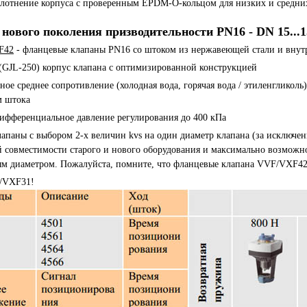
лотнение корпуса с проверенным EPDM-O-кольцом для низких и средни
нового поколения призводительности PN16 - DN 15...1
F42
- фланцевые клапаны PN16 со штоком из нержавеющей стали и внут
(GJL-250) корпус клапана с оптимизированной конструкцией
ьное среднее сопротивление (холодная вода, горячая вода / этиленгликол
м штока
дифференциальное давление регулирования до 400 кПа
лапаны с выбором 2-х величин kvs на один диаметр клапана (за исключ
 совместимости старого и нового оборудования и максимально возможно
м диаметром. Пожалуйста, помните, что фланцевые клапана VVF/VXF42 
/VXF31!