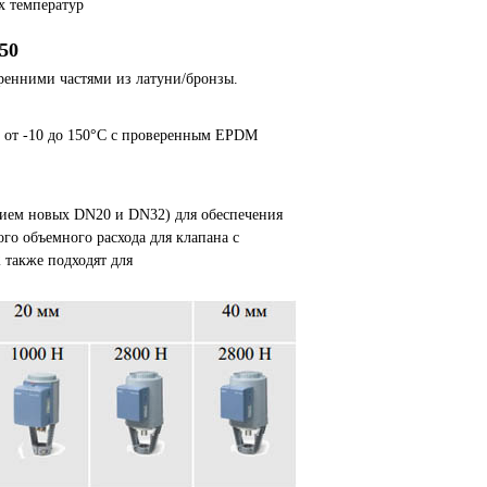
х температур
50
ренними частями из латуни/бронзы.
ь) от -10 до 150°C с проверенным EPDM
ением новых DN20 и DN32) для обеспечения
го объемного расхода для клапана с
также подходят для