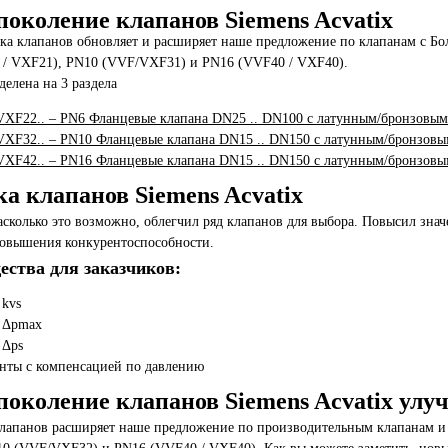
поколение клапанов Siemens Acvatix
ка клапанов обновляет и расширяет наше предложение по клапанам с Б
/ VXF21), PN10 (VVF/VXF31) и PN16 (VVF40 / VXF40).
делена на 3 раздела
XF22.. – PN6 Фланцевые клапана DN25 .. DN100 с латунным/бронзовым
XF32.. – PN10 Фланцевые клапана DN15 .. DN150 с латунным/бронзовы
XF42.. – PN16 Фланцевые клапана DN15 .. DN150 с латунным/бронзовы
а клапанов Siemens Acvatix
асколько это возможно, облегчил ряд клапанов для выбора. Повысил знач
повышения конкурентоспособности.
ства для заказчиков:
 kvs
 Δpmax
 Δps
нты с компенсацией по давлению
поколение клапанов Siemens Acvatix улу
лапанов расширяет наше предложение по производительным клапанам и 