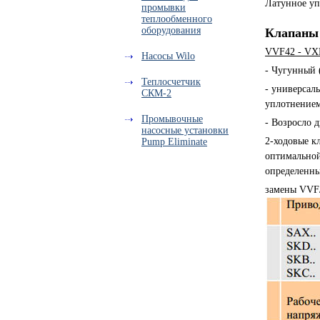
Латунное уп
промывки
теплообменного
оборудования
Клапаны 
VVF42 - VX
Насосы Wilo
- Чугунный 
Теплосчетчик
- универсал
СКМ-2
уплотнение
Промывочные
- Возросло 
насосные установки
2-ходовые к
Pump Eliminate
оптимальной
определенны
замены VVF